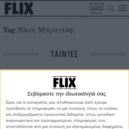
Αίθουσες
Tag
Νίκος Μπρανίδης
:
ΤΑΙΝΙΕΣ
Δε βρέθηκαν σχετικές κριτικές ταινιών.
ΑΡΘΡΑ
Σεβόμαστε την ιδιωτικότητά σας
Εμείς και οι συνεργάτες μας αποθηκεύουμε και/ή έχουμε
Φεστιβάλ Ταινιών Μικρού Μήκους Δράμας:
πρόσβαση σε πληροφορίες σε μια συσκευή, όπως τα cookies,
«Toothbrushes» των Νίκου Μπρανίδη και Γιάννη
και επεξεργαζόμαστε προσωπικά δεδομένα, όπως μοναδικοί
Μπουγιούκα
αναγνωριστικοί και προσαρμοσμένες πληροφορίες που
αποστέλλονται από μια συσκευή για εξατομικευμένες διαφημίσεις
ΘΕΜΑΤΑ
/
06 ΣΕΠ 2011
/
Λήδα Γαλανού