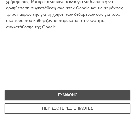
Εγγράψου στο εβδομαδιαίο newsletter μας.
χρήσης σας. Μπορείτε να κάνετε κλικ για να δώσετε ή να
αρνηθείτε τη συγκατάθεσή σας στην Google και τις σημάνσεις
ΕΓΓΡΑΦΗ
τρίτων μερών της για τη χρήση των δεδομένων σας για τους
σκοπούς που καθορίζονται παρακάτω στην ενότητα
Θέλω να λαμβάνω τα newsletter σας.
συγκατάθεσης της Google.
ΣΥΜΦΩΝΩ
ΠΕΡΙΣΣΟΤΕΡΕΣ ΕΠΙΛΟΓΕΣ