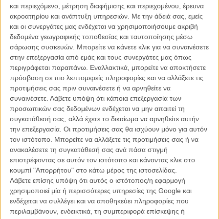
και περιεχόμενο, μέτρηση διαφήμισης και περιεχομένου, έρευνα
ακροατηρίου και ανάπτυξη υπηρεσιών.
Με την άδειά σας, εμείς
και οι συνεργάτες μας ενδέχεται να χρησιμοποιήσουμε ακριβή
δεδομένα γεωγραφικής τοποθεσίας και ταυτοποίησης μέσω
σάρωσης συσκευών. Μπορείτε να κάνετε κλικ για να συναινέσετε
στην επεξεργασία από εμάς και τους συνεργάτες μας όπως
περιγράφεται παραπάνω. Εναλλακτικά, μπορείτε να αποκτήσετε
πρόσβαση σε πιο λεπτομερείς πληροφορίες και να αλλάξετε τις
Η επιτυχία είναι υπερτιμημένη. Δεν σε κάνει
προτιμήσεις σας πριν συναινέσετε ή να αρνηθείτε να
καλύτερο, δεν σε πάει πουθενά η επιτυχία. Είναι
συναινέσετε.
Λάβετε υπόψη ότι κάποια επεξεργασία των
απλώς ένα ωραίο, ανεβαστικό, επιφανειακό
προσωπικών σας δεδομένων ενδέχεται να μην απαιτεί τη
συναίσθημα.»
συγκατάθεσή σας, αλλά έχετε το δικαίωμα να αρνηθείτε αυτήν
την επεξεργασία. Οι προτιμήσεις σας θα ισχύουν μόνο για αυτόν
τον ιστότοπο. Μπορείτε να αλλάξετε τις προτιμήσεις σας ή να
Βιμ Βέντερς
ανακαλέσετε τη συγκατάθεσή σας ανά πάσα στιγμή
Συνέντευξη
επιστρέφοντας σε αυτόν τον ιστότοπο και κάνοντας κλικ στο
κουμπί "Απορρήτου" στο κάτω μέρος της ιστοσελίδας.
Λάβετε επίσης υπόψη ότι αυτός ο ιστότοπος/η εφαρμογή
χρησιμοποιεί μία ή περισσότερες υπηρεσίες της Google και
CONNECT
ενδέχεται να συλλέγει και να αποθηκεύει πληροφορίες που
περιλαμβάνουν, ενδεικτικά, τη συμπεριφορά επίσκεψης ή