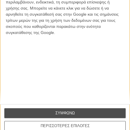
περιλαμβάνουν, ενδεικτικά, τη συμπεριφορά επίσκεψης ή
Συνέντευξη
χρήσης σας. Μπορείτε να κάνετε κλικ για να δώσετε ή να
αρνηθείτε τη συγκατάθεσή σας στην Google και τις σημάνσεις
τρίτων μερών της για τη χρήση των δεδομένων σας για τους
σκοπούς που καθορίζονται παρακάτω στην ενότητα
CONNECT
συγκατάθεσης της Google.
Εγγράψου στο εβδομαδιαίο newsletter μας.
ΕΓΓΡΑΦΗ
Θέλω να λαμβάνω τα newsletter σας.
ΣΥΜΦΩΝΩ
ΠΕΡΙΣΣΟΤΕΡΕΣ ΕΠΙΛΟΓΕΣ