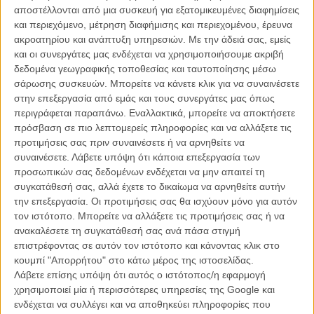
αποστέλλονται από μια συσκευή για εξατομικευμένες διαφημίσεις
ΑΡΘΡΑ
και περιεχόμενο, μέτρηση διαφήμισης και περιεχομένου, έρευνα
ακροατηρίου και ανάπτυξη υπηρεσιών.
Με την άδειά σας, εμείς
και οι συνεργάτες μας ενδέχεται να χρησιμοποιήσουμε ακριβή
«Brimstone & Glory». Ενα ντοκιμαντέρ όχι απλό
δεδομένα γεωγραφικής τοποθεσίας και ταυτοποίησης μέσω
πυροτέχνημα
σάρωσης συσκευών. Μπορείτε να κάνετε κλικ για να συναινέσετε
στην επεξεργασία από εμάς και τους συνεργάτες μας όπως
ΝΕΑ
/
11 ΣΕΠ 2017
/
Γιώργος Κρασσακόπουλος
περιγράφεται παραπάνω. Εναλλακτικά, μπορείτε να αποκτήσετε
πρόσβαση σε πιο λεπτομερείς πληροφορίες και να αλλάξετε τις
προτιμήσεις σας πριν συναινέσετε ή να αρνηθείτε να
συναινέσετε.
Λάβετε υπόψη ότι κάποια επεξεργασία των
προσωπικών σας δεδομένων ενδέχεται να μην απαιτεί τη
συγκατάθεσή σας, αλλά έχετε το δικαίωμα να αρνηθείτε αυτήν
την επεξεργασία. Οι προτιμήσεις σας θα ισχύουν μόνο για αυτόν
τον ιστότοπο. Μπορείτε να αλλάξετε τις προτιμήσεις σας ή να
Η επιτυχία είναι υπερτιμημένη. Δεν σε κάνει
ανακαλέσετε τη συγκατάθεσή σας ανά πάσα στιγμή
καλύτερο, δεν σε πάει πουθενά η επιτυχία. Είναι
επιστρέφοντας σε αυτόν τον ιστότοπο και κάνοντας κλικ στο
απλώς ένα ωραίο, ανεβαστικό, επιφανειακό
κουμπί "Απορρήτου" στο κάτω μέρος της ιστοσελίδας.
συναίσθημα.»
Λάβετε επίσης υπόψη ότι αυτός ο ιστότοπος/η εφαρμογή
χρησιμοποιεί μία ή περισσότερες υπηρεσίες της Google και
ενδέχεται να συλλέγει και να αποθηκεύει πληροφορίες που
Βιμ Βέντερς