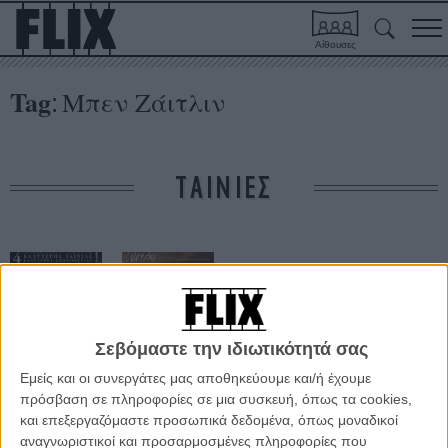
Αίθουσες
Tag
Μπεν Ζάιτλιν
:
ΤΑΙΝΙΕΣ
Σεβόμαστε την ιδιωτικότητά σας
Εμείς και οι συνεργάτες μας αποθηκεύουμε και/ή έχουμε
Τα Μυθικά
Wendy
πρόσβαση σε πληροφορίες σε μια συσκευή, όπως τα cookies,
Πλάσματα του
και επεξεργαζόμαστε προσωπικά δεδομένα, όπως μοναδικοί
Νότου
αναγνωριστικοί και προσαρμοσμένες πληροφορίες που