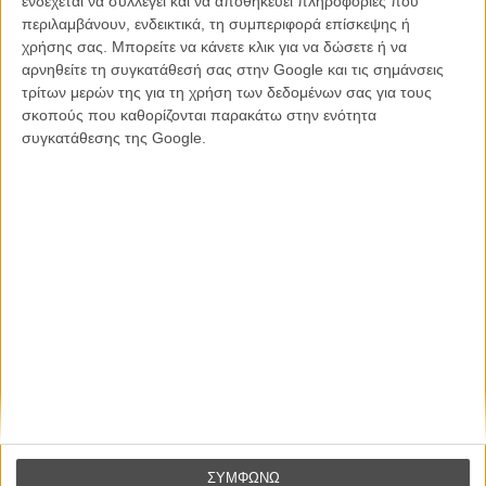
ενδέχεται να συλλέγει και να αποθηκεύει πληροφορίες που
απλώς ένα ωραίο, ανεβαστικό, επιφανειακό
περιλαμβάνουν, ενδεικτικά, τη συμπεριφορά επίσκεψης ή
συναίσθημα.»
χρήσης σας. Μπορείτε να κάνετε κλικ για να δώσετε ή να
αρνηθείτε τη συγκατάθεσή σας στην Google και τις σημάνσεις
τρίτων μερών της για τη χρήση των δεδομένων σας για τους
Βιμ Βέντερς
σκοπούς που καθορίζονται παρακάτω στην ενότητα
Συνέντευξη
συγκατάθεσης της Google.
CONNECT
Εγγράψου στο εβδομαδιαίο newsletter μας.
ΕΓΓΡΑΦΗ
Θέλω να λαμβάνω τα newsletter σας.
ΣΥΜΦΩΝΩ