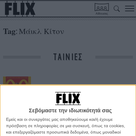
Αίθουσες
Tag
Μάικλ Κίτον
:
ΤΑΙΝΙΕΣ
Σεβόμαστε την ιδιωτικότητά σας
Εμείς και οι συνεργάτες μας αποθηκεύουμε και/ή έχουμε
Ο Ιδρυτής Μιας
Αυτοκρατορίας
πρόσβαση σε πληροφορίες σε μια συσκευή, όπως τα cookies,
και επεξεργαζόμαστε προσωπικά δεδομένα, όπως μοναδικοί