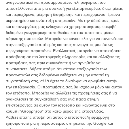
αναγνωριστικοί και προσαρμοσμένες πληροφορίες που
ΑΡΘΡΑ
αποστέλλονται από μια συσκευή για εξατομικευμένες διαφημίσεις
και περιεχόμενο, μέτρηση διαφήμισης και περιεχομένου, έρευνα
ακροατηρίου και ανάπτυξη υπηρεσιών.
Με την άδειά σας, εμείς
«Πως λες όχι στο θεό;» Το «Spotlight» φέρνει στο φως μια
και οι συνεργάτες μας ενδέχεται να χρησιμοποιήσουμε ακριβή
αληθινή ιστορία για το πιο βρώμικο μυστικό της
δεδομένα γεωγραφικής τοποθεσίας και ταυτοποίησης μέσω
καθολικής εκκλησίας
σάρωσης συσκευών. Μπορείτε να κάνετε κλικ για να συναινέσετε
ΝΕΑ
/
30 ΙΟΥΛ 2015
/
Γιώργος Κρασσακόπουλος
στην επεξεργασία από εμάς και τους συνεργάτες μας όπως
περιγράφεται παραπάνω. Εναλλακτικά, μπορείτε να αποκτήσετε
Ο Μάικλ Κίτον με ένα Big Mac στα Οσκαρ. Τρέιλερ για
πρόσβαση σε πιο λεπτομερείς πληροφορίες και να αλλάξετε τις
το ήδη αμφιλεγόμενο «The Founder»
προτιμήσεις σας πριν συναινέσετε ή να αρνηθείτε να
συναινέσετε.
Λάβετε υπόψη ότι κάποια επεξεργασία των
ΝΕΑ
/
21 ΑΠΡ 2016
/
Μανώλης Κρανάκης
προσωπικών σας δεδομένων ενδέχεται να μην απαιτεί τη
συγκατάθεσή σας, αλλά έχετε το δικαίωμα να αρνηθείτε αυτήν
την επεξεργασία. Οι προτιμήσεις σας θα ισχύουν μόνο για αυτόν
τον ιστότοπο. Μπορείτε να αλλάξετε τις προτιμήσεις σας ή να
ανακαλέσετε τη συγκατάθεσή σας ανά πάσα στιγμή
επιστρέφοντας σε αυτόν τον ιστότοπο και κάνοντας κλικ στο
κουμπί "Απορρήτου" στο κάτω μέρος της ιστοσελίδας.
Λάβετε επίσης υπόψη ότι αυτός ο ιστότοπος/η εφαρμογή
Η επιτυχία είναι υπερτιμημένη. Δεν σε κάνει
χρησιμοποιεί μία ή περισσότερες υπηρεσίες της Google και
καλύτερο, δεν σε πάει πουθενά η επιτυχία. Είναι