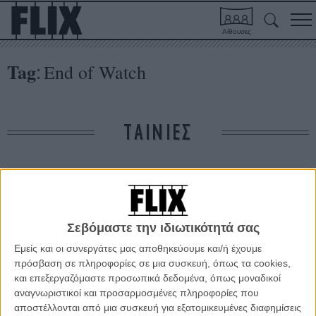
Αίθουσες
Tag
Εnd of Watch
:
ΤΑΙΝΙΕΣ
Δε βρέθηκαν σχετικές κριτικές ταινιών.
ΑΡΘΡΑ
Σεβόμαστε την ιδιωτικότητά σας
Εμείς και οι συνεργάτες μας αποθηκεύουμε και/ή έχουμε
«Περιπολία»: πίσω από τις κάμερες με τον Τζέικ
πρόσβαση σε πληροφορίες σε μια συσκευή, όπως τα cookies,
Τζίλενχαλ μπάτσο στο γκέτο του Λος Αντζελες!
και επεξεργαζόμαστε προσωπικά δεδομένα, όπως μοναδικοί
αναγνωριστικοί και προσαρμοσμένες πληροφορίες που
ΝΕΑ
/
07 ΜΑΡ 2013
/
Πόλυ Λυκούργου
αποστέλλονται από μια συσκευή για εξατομικευμένες διαφημίσεις