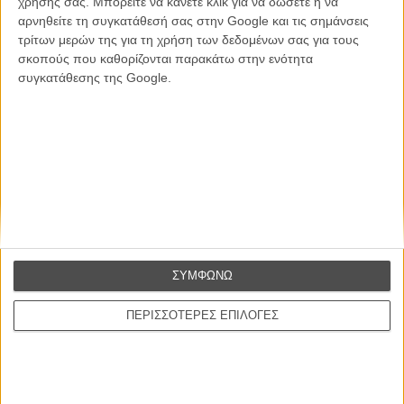
χρήσης σας. Μπορείτε να κάνετε κλικ για να δώσετε ή να
ΕΓΓΡΑΦΗ
αρνηθείτε τη συγκατάθεσή σας στην Google και τις σημάνσεις
τρίτων μερών της για τη χρήση των δεδομένων σας για τους
Θέλω να λαμβάνω τα newsletter σας.
σκοπούς που καθορίζονται παρακάτω στην ενότητα
συγκατάθεσης της Google.
ΣΥΜΦΩΝΩ
ΠΕΡΙΣΣΟΤΕΡΕΣ ΕΠΙΛΟΓΕΣ