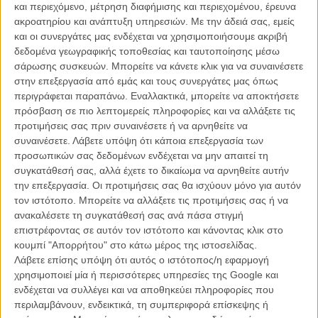
και περιεχόμενο, μέτρηση διαφήμισης και περιεχομένου, έρευνα
ακροατηρίου και ανάπτυξη υπηρεσιών.
Με την άδειά σας, εμείς
και οι συνεργάτες μας ενδέχεται να χρησιμοποιήσουμε ακριβή
δεδομένα γεωγραφικής τοποθεσίας και ταυτοποίησης μέσω
σάρωσης συσκευών. Μπορείτε να κάνετε κλικ για να συναινέσετε
στην επεξεργασία από εμάς και τους συνεργάτες μας όπως
περιγράφεται παραπάνω. Εναλλακτικά, μπορείτε να αποκτήσετε
Η επιτυχία είναι υπερτιμημένη. Δεν σε κάνει
πρόσβαση σε πιο λεπτομερείς πληροφορίες και να αλλάξετε τις
καλύτερο, δεν σε πάει πουθενά η επιτυχία. Είναι
προτιμήσεις σας πριν συναινέσετε ή να αρνηθείτε να
απλώς ένα ωραίο, ανεβαστικό, επιφανειακό
συναινέσετε.
Λάβετε υπόψη ότι κάποια επεξεργασία των
συναίσθημα.»
προσωπικών σας δεδομένων ενδέχεται να μην απαιτεί τη
συγκατάθεσή σας, αλλά έχετε το δικαίωμα να αρνηθείτε αυτήν
την επεξεργασία. Οι προτιμήσεις σας θα ισχύουν μόνο για αυτόν
Βιμ Βέντερς
τον ιστότοπο. Μπορείτε να αλλάξετε τις προτιμήσεις σας ή να
Συνέντευξη
ανακαλέσετε τη συγκατάθεσή σας ανά πάσα στιγμή
επιστρέφοντας σε αυτόν τον ιστότοπο και κάνοντας κλικ στο
κουμπί "Απορρήτου" στο κάτω μέρος της ιστοσελίδας.
Λάβετε επίσης υπόψη ότι αυτός ο ιστότοπος/η εφαρμογή
CONNECT
χρησιμοποιεί μία ή περισσότερες υπηρεσίες της Google και
ενδέχεται να συλλέγει και να αποθηκεύει πληροφορίες που
Εγγράψου στο εβδομαδιαίο newsletter μας.
περιλαμβάνουν, ενδεικτικά, τη συμπεριφορά επίσκεψης ή