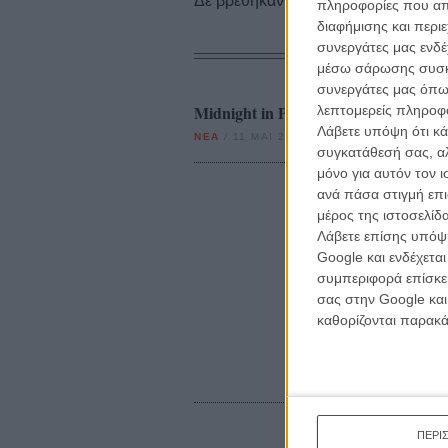
Δε βρέθηκαν σχετικές κριτικές ταινι
πληροφορίες που απο
διαφήμισης και περι
συνεργάτες μας ενδέ
μέσω σάρωσης συσκευ
συνεργάτες μας όπω
Midnight in Paris: Το καρτποστα
λεπτομερείς πληροφορ
Λάβετε υπόψη ότι κά
ΝΕΑ
/
11 ΜΑΙ 2011
/
Γιώργος Κρασσακόπουλος
συγκατάθεσή σας, αλ
μόνο για αυτόν τον 
ανά πάσα στιγμή επι
μέρος της ιστοσελίδα
Λάβετε επίσης υπόψη
Google και ενδέχετα
συμπεριφορά επίσκεψ
σας στην Google και
καθορίζονται παρακ
ΠΕΡΙ