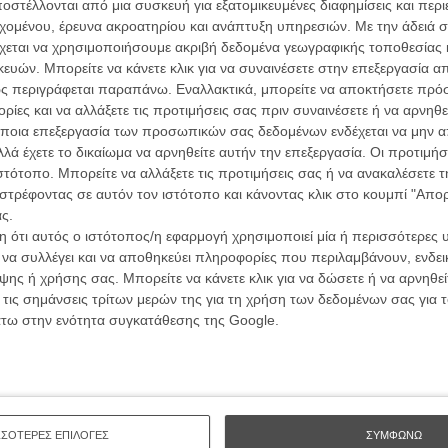
ών.
στέλλονται από μια συσκευή για εξατομικευμένες διαφημίσεις και περ
συνα
εχομένου, έρευνα ακροατηρίου και ανάπτυξη υπηρεσιών.
Με την άδειά σα
χεται να χρησιμοποιήσουμε ακριβή δεδομένα γεωγραφικής τοποθεσίας 
ΑΡΘΡΑ
ών. Μπορείτε να κάνετε κλικ για να συναινέσετε στην επεξεργασία απ
Βιμ Β
ς περιγράφεται παραπάνω. Εναλλακτικά, μπορείτε να αποκτήσετε πρό
Συνέντ
λικό Παρίσι του Γούντι Αλεν
ίες και να αλλάξετε τις προτιμήσεις σας πριν συναινέσετε ή να αρνηθεί
ποια επεξεργασία των προσωπικών σας δεδομένων ενδέχεται να μην απ
λά έχετε το δικαίωμα να αρνηθείτε αυτήν την επεξεργασία. Οι προτιμήσ
ιστότοπο. Μπορείτε να αλλάξετε τις προτιμήσεις σας ή να ανακαλέσετε
στρέφοντας σε αυτόν τον ιστότοπο και κάνοντας κλικ στο κουμπί "Απ
ς.
 ότι αυτός ο ιστότοπος/η εφαρμογή χρησιμοποιεί μία ή περισσότερες 
Εγγράψου 
ι να συλλέγει και να αποθηκεύει πληροφορίες που περιλαμβάνουν, ενδεικ
ης ή χρήσης σας. Μπορείτε να κάνετε κλικ για να δώσετε ή να αρνηθε
 τις σημάνσεις τρίτων μερών της για τη χρήση των δεδομένων σας για
άτω στην ενότητα συγκατάθεσης της Google.
Θέλω ν
ΣΣΟΤΕΡΕΣ ΕΠΙΛΟΓΕΣ
ΣΥΜΦΩΝΩ