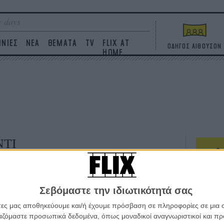
 days
ΙΝΙΕΣ
ΝΕΑ
ΘΕΜΑΤΑ
TV
FLIX AT
ΟΔΗΓΟΣ ΑΙΘΟΥΣΩΝ
HOME
ΝΤΙ
ΤΑΙΝΙΕΣ
Σεβόμαστε την ιδιωτικότητά σας
Η επ
σε κ
άτες μας αποθηκεύουμε και/ή έχουμε πρόσβαση σε πληροφορίες σε μια
πουθ
ργαζόμαστε προσωπικά δεδομένα, όπως μοναδικοί αναγνωριστικοί και 
ένα 