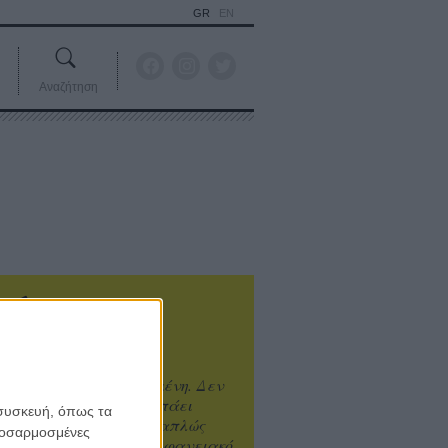
GR
EN
Αναζήτηση
ιτυχία είναι υπερτιμημένη. Δεν
άνει καλύτερο, δεν σε πάει
 συσκευή, όπως τα
ενά η επιτυχία. Είναι απλώς
προσαρμοσμένες
ωραίο, ανεβαστικό, επιφανειακό