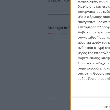
Δε βρέθηκαν σχετικές κριτικές ταινι
πληροφορίες που απο
διαφήμισης και περι
συνεργάτες μας ενδέ
μέσω σάρωσης συσκευ
συνεργάτες μας όπω
Midnight in Paris: Το καρτποστα
λεπτομερείς πληροφορ
Λάβετε υπόψη ότι κά
ΝΕΑ
/
11 ΜΑΙ 2011
/
Γιώργος Κρασσακόπουλος
συγκατάθεσή σας, αλ
μόνο για αυτόν τον 
ανά πάσα στιγμή επι
μέρος της ιστοσελίδα
Λάβετε επίσης υπόψη
Google και ενδέχετα
συμπεριφορά επίσκεψ
σας στην Google και
καθορίζονται παρακ
ΠΕΡΙ