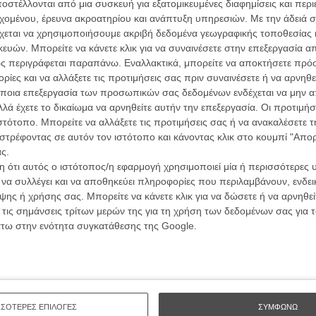
ών.
στέλλονται από μια συσκευή για εξατομικευμένες διαφημίσεις και περ
συνα
εχομένου, έρευνα ακροατηρίου και ανάπτυξη υπηρεσιών.
Με την άδειά σα
χεται να χρησιμοποιήσουμε ακριβή δεδομένα γεωγραφικής τοποθεσίας 
ΑΡΘΡΑ
ών. Μπορείτε να κάνετε κλικ για να συναινέσετε στην επεξεργασία απ
Βιμ Β
ς περιγράφεται παραπάνω. Εναλλακτικά, μπορείτε να αποκτήσετε πρό
Συνέντ
λικό Παρίσι του Γούντι Αλεν
ίες και να αλλάξετε τις προτιμήσεις σας πριν συναινέσετε ή να αρνηθεί
ποια επεξεργασία των προσωπικών σας δεδομένων ενδέχεται να μην απ
λά έχετε το δικαίωμα να αρνηθείτε αυτήν την επεξεργασία. Οι προτιμήσ
ιστότοπο. Μπορείτε να αλλάξετε τις προτιμήσεις σας ή να ανακαλέσετε
στρέφοντας σε αυτόν τον ιστότοπο και κάνοντας κλικ στο κουμπί "Απ
ς.
 ότι αυτός ο ιστότοπος/η εφαρμογή χρησιμοποιεί μία ή περισσότερες 
Εγγράψου 
ι να συλλέγει και να αποθηκεύει πληροφορίες που περιλαμβάνουν, ενδεικ
ης ή χρήσης σας. Μπορείτε να κάνετε κλικ για να δώσετε ή να αρνηθε
 τις σημάνσεις τρίτων μερών της για τη χρήση των δεδομένων σας για
άτω στην ενότητα συγκατάθεσης της Google.
Θέλω ν
ΣΣΟΤΕΡΕΣ ΕΠΙΛΟΓΕΣ
ΣΥΜΦΩΝΩ