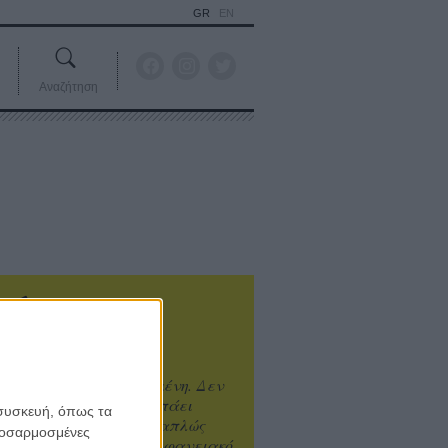
GR
EN
Αναζήτηση
ιτυχία είναι υπερτιμημένη. Δεν
άνει καλύτερο, δεν σε πάει
 συσκευή, όπως τα
ενά η επιτυχία. Είναι απλώς
προσαρμοσμένες
ωραίο, ανεβαστικό, επιφανειακό