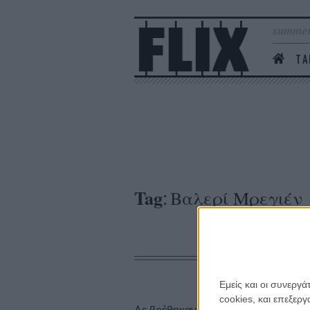
summer
ΤΑ
Tag
Βαλερί Μρεγιέν
:
Εμείς και οι συνεργ
cookies, και επεξε