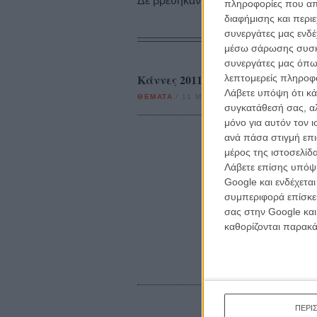
Δε βρέθηκαν σχετικές κριτικές ταινι
πληροφορίες που απο
διαφήμισης και περι
συνεργάτες μας ενδέ
μέσω σάρωσης συσκευ
συνεργάτες μας όπω
Κάννες 2011: Το Δεκαπενθήμερο
λεπτομερείς πληροφορ
Λάβετε υπόψη ότι κά
ΘΕΜΑΤΑ
/
11 ΜΑΙ 2011
/
Γιώργος Κρασσακόπο
συγκατάθεσή σας, αλ
μόνο για αυτόν τον 
ανά πάσα στιγμή επι
μέρος της ιστοσελίδα
Λάβετε επίσης υπόψη
Google και ενδέχετα
συμπεριφορά επίσκεψ
σας στην Google και
καθορίζονται παρακ
ΠΕΡΙ