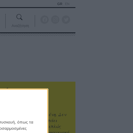
GR
EN
Αναζήτηση
ιτυχία είναι υπερτιμημένη. Δεν
άνει καλύτερο, δεν σε πάει
 συσκευή, όπως τα
ενά η επιτυχία. Είναι απλώς
προσαρμοσμένες
ωραίο, ανεβαστικό, επιφανειακό