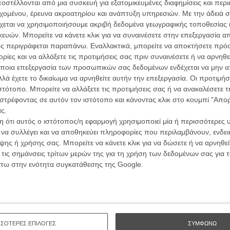
ών.
στέλλονται από μια συσκευή για εξατομικευμένες διαφημίσεις και περ
συνα
εχομένου, έρευνα ακροατηρίου και ανάπτυξη υπηρεσιών.
Με την άδειά σα
χεται να χρησιμοποιήσουμε ακριβή δεδομένα γεωγραφικής τοποθεσίας 
ΑΡΘΡΑ
ών. Μπορείτε να κάνετε κλικ για να συναινέσετε στην επεξεργασία απ
Βιμ Β
ς περιγράφεται παραπάνω. Εναλλακτικά, μπορείτε να αποκτήσετε πρό
Συνέντ
 των Σκηνοθετών
ίες και να αλλάξετε τις προτιμήσεις σας πριν συναινέσετε ή να αρνηθεί
ποια επεξεργασία των προσωπικών σας δεδομένων ενδέχεται να μην απ
υλος
λά έχετε το δικαίωμα να αρνηθείτε αυτήν την επεξεργασία. Οι προτιμήσ
ιστότοπο. Μπορείτε να αλλάξετε τις προτιμήσεις σας ή να ανακαλέσετε
στρέφοντας σε αυτόν τον ιστότοπο και κάνοντας κλικ στο κουμπί "Απ
ς.
 ότι αυτός ο ιστότοπος/η εφαρμογή χρησιμοποιεί μία ή περισσότερες 
Εγγράψου 
ι να συλλέγει και να αποθηκεύει πληροφορίες που περιλαμβάνουν, ενδεικ
ης ή χρήσης σας. Μπορείτε να κάνετε κλικ για να δώσετε ή να αρνηθε
 τις σημάνσεις τρίτων μερών της για τη χρήση των δεδομένων σας για
άτω στην ενότητα συγκατάθεσης της Google.
Θέλω ν
ΣΣΟΤΕΡΕΣ ΕΠΙΛΟΓΕΣ
ΣΥΜΦΩΝΩ