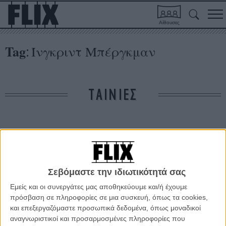
Αίθουσες
Tag
Ίνγκριντ Μπέργκμαν
:
ΤΑΙΝΙΕΣ
Δε βρέθηκαν σχετικές κριτικές ταινιών.
ΑΡΘΡΑ
Σεβόμαστε την ιδιωτικότητά σας
Εμείς και οι συνεργάτες μας αποθηκεύουμε και/ή έχουμε
Από τον Μάρλον Μπράντο στο μοναδικό μουσείο...
πρόσβαση σε πληροφορίες σε μια συσκευή, όπως τα cookies,
πέους στον κόσμο, το ντοκιμαντέρ βρίσκει το σπίτι του
και επεξεργαζόμαστε προσωπικά δεδομένα, όπως μοναδικοί
στο Exile Room
αναγνωριστικοί και προσαρμοσμένες πληροφορίες που
ΝΕΑ
/
08 ΟΚΤ 2016
/
Flix Team