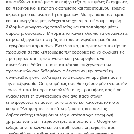
αποστέλλονται από μια συσκευή για εξατομικευμένες διαφημίσεις
και περιεχόμενο, μέτρηση διαφήμισης και περιεχομένου, έρευνα
Το περίεργο casting της ημέρας: Η Τζέσικα Τσαστέιν θα
ακροατηρίου και ανάπτυξη υπηρεσιών.
Με την άδειά σας, εμείς
υποδυθεί την Ινγκριντ Μπέργκμαν!
και οι συνεργάτες μας ενδέχεται να χρησιμοποιήσουμε ακριβή
ΝΕΑ
/
21 ΜΑΙ 2017
/
Θανάσης Πατσαβός
δεδομένα γεωγραφικής τοποθεσίας και ταυτοποίησης μέσω
σάρωσης συσκευών. Μπορείτε να κάνετε κλικ για να συναινέσετε
στην επεξεργασία από εμάς και τους συνεργάτες μας όπως
περιγράφεται παραπάνω. Εναλλακτικά, μπορείτε να αποκτήσετε
πρόσβαση σε πιο λεπτομερείς πληροφορίες και να αλλάξετε τις
προτιμήσεις σας πριν συναινέσετε ή να αρνηθείτε να
συναινέσετε.
Λάβετε υπόψη ότι κάποια επεξεργασία των
προσωπικών σας δεδομένων ενδέχεται να μην απαιτεί τη
συγκατάθεσή σας, αλλά έχετε το δικαίωμα να αρνηθείτε αυτήν
Η επιτυχία είναι υπερτιμημένη. Δεν σε κάνει
την επεξεργασία. Οι προτιμήσεις σας θα ισχύουν μόνο για αυτόν
καλύτερο, δεν σε πάει πουθενά η επιτυχία. Είναι
τον ιστότοπο. Μπορείτε να αλλάξετε τις προτιμήσεις σας ή να
απλώς ένα ωραίο, ανεβαστικό, επιφανειακό
συναίσθημα.»
ανακαλέσετε τη συγκατάθεσή σας ανά πάσα στιγμή
επιστρέφοντας σε αυτόν τον ιστότοπο και κάνοντας κλικ στο
κουμπί "Απορρήτου" στο κάτω μέρος της ιστοσελίδας.
Λάβετε επίσης υπόψη ότι αυτός ο ιστότοπος/η εφαρμογή
Βιμ Βέντερς
χρησιμοποιεί μία ή περισσότερες υπηρεσίες της Google και
Συνέντευξη
ενδέχεται να συλλέγει και να αποθηκεύει πληροφορίες που
περιλαμβάνουν, ενδεικτικά, τη συμπεριφορά επίσκεψης ή