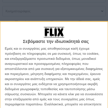
Μονή Αίθουσα
Multiplex
Θερινός
ΜΑΝΔΡΑ ΑΤΤΙΚΗΣ
The Sheep Detectives
Σεβόμαστε την ιδιωτικότητά σας
Οι Μαλλιαροί Ντετέκτιβ
Εμείς και οι συνεργάτες μας αποθηκεύουμε και/ή έχουμε
πρόσβαση σε πληροφορίες σε μια συσκευή, όπως τα cookies,
(Μεταγλωττισμένο) Σαβ και Κυρ: 21.15
και επεξεργαζόμαστε προσωπικά δεδομένα, όπως μοναδικοί
αναγνωριστικοί και προσαρμοσμένες πληροφορίες που
ΣΙΝΕΦΙΛΙΑ - ΚΙΝΗΜΑΤΟΓΡΑΦΙΚΗ ΛΕΣΧΗ ΔΗΜΟΥ
αποστέλλονται από μια συσκευή για εξατομικευμένες διαφημίσεις
ΜΑΝΔΡΑΣ ΕΙΔΥΛΛΙΑΣ
και περιεχόμενο, μέτρηση διαφήμισης και περιεχομένου, έρευνα
Θερινός
info
ακροατηρίου και ανάπτυξη υπηρεσιών.
Με την άδειά σας, εμείς
και οι συνεργάτες μας ενδέχεται να χρησιμοποιήσουμε ακριβή
δεδομένα γεωγραφικής τοποθεσίας και ταυτοποίησης μέσω
ΜΗ ΧΑΣΕΤΕ
σάρωσης συσκευών. Μπορείτε να κάνετε κλικ για να συναινέσετε
στην επεξεργασία από εμάς και τους συνεργάτες μας όπως
περιγράφεται παραπάνω. Εναλλακτικά, μπορείτε να αποκτήσετε