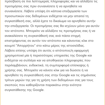
πρόσβαση σε πιο λεπτομερείς πληροφορίες και να αλλάξετε τις
προτιμήσεις σας πριν συναινέσετε ή να αρνηθείτε να
συναινέσετε.
Λάβετε υπόψη ότι κάποια επεξεργασία των
προσωπικών σας δεδομένων ενδέχεται να μην απαιτεί τη
συγκατάθεσή σας, αλλά έχετε το δικαίωμα να αρνηθείτε αυτήν
την επεξεργασία. Οι προτιμήσεις σας θα ισχύουν μόνο για αυτόν
τον ιστότοπο. Μπορείτε να αλλάξετε τις προτιμήσεις σας ή να
ανακαλέσετε τη συγκατάθεσή σας ανά πάσα στιγμή
επιστρέφοντας σε αυτόν τον ιστότοπο και κάνοντας κλικ στο
κουμπί "Απορρήτου" στο κάτω μέρος της ιστοσελίδας.
Λάβετε επίσης υπόψη ότι αυτός ο ιστότοπος/η εφαρμογή
χρησιμοποιεί μία ή περισσότερες υπηρεσίες της Google και
ΝΕΑ
ενδέχεται να συλλέγει και να αποθηκεύει πληροφορίες που
Μίλα μου για καλοκαιρινά φεστιβάλ κινηματογράφου
περιλαμβάνουν, ενδεικτικά, τη συμπεριφορά επίσκεψης ή
στην Ελλάδα
χρήσης σας. Μπορείτε να κάνετε κλικ για να δώσετε ή να
Ο πιο αναλυτικός οδηγός των καλοκαιρινών φεστιβάλ σε νησιά και ηπειρωτική
αρνηθείτε τη συγκατάθεσή σας στην Google και τις σημάνσεις
Ελλάδα είναι εδώ
τρίτων μερών της για τη χρήση των δεδομένων σας για τους
σκοπούς που καθορίζονται παρακάτω στην ενότητα
συγκατάθεσης της Google.