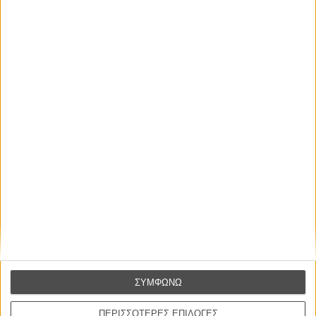
Ο Κλειδαράς του Ενός Εκατομμυρίου
Le Million
του Γκρεγκουάρ Βινιερόν
Αυτό που Ξέρουν οι Γυναίκες
Pour le Plaisir
του Ρεέμ Κερισί
Οι Αρμονίες Βερκμάιστερ
Werckmeister Harmonies
Μπέλα Ταρ
Μια Θέση στον Ηλιο
A Place in the Sun
Τζορτζ Στίβενς
ΣΥΜΦΩΝΩ
Οδύσσεια
ΠΕΡΙΣΣΟΤΕΡΕΣ ΕΠΙΛΟΓΕΣ
The Odyssey