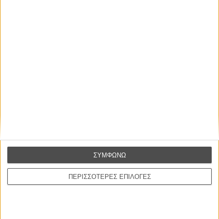
Οι Αρμονίες Βερκμάιστερ
Werckmeister Harmonies
Μπέλα Ταρ
Μια Θέση στον Ηλιο
A Place in the Sun
Τζορτζ Στίβενς
Οδύσσεια
The Odyssey
Κρίστοφερ Νόλαν
ΣΥΜΦΩΝΩ
Ψηλά Τακούνια
Tacones lejanos
ΠΕΡΙΣΣΟΤΕΡΕΣ ΕΠΙΛΟΓΕΣ
Πέδρο Αλμοδόβαρ
Ο Παραχαράκτης
L’ Affaire Bojarski (The Moneymaker)
Ζαν-Πολ Σαλομέ