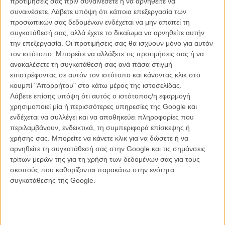
προτιμήσεις σας πριν συναινέσετε ή να αρνηθείτε να
συναινέσετε.
Λάβετε υπόψη ότι κάποια επεξεργασία των
προσωπικών σας δεδομένων ενδέχεται να μην απαιτεί τη
συγκατάθεσή σας, αλλά έχετε το δικαίωμα να αρνηθείτε αυτήν
ΝΕΑ
την επεξεργασία. Οι προτιμήσεις σας θα ισχύουν μόνο για αυτόν
Μίλα μου για καλοκαιρινά φεστιβάλ κινηματογράφου
τον ιστότοπο. Μπορείτε να αλλάξετε τις προτιμήσεις σας ή να
στην Ελλάδα
ανακαλέσετε τη συγκατάθεσή σας ανά πάσα στιγμή
επιστρέφοντας σε αυτόν τον ιστότοπο και κάνοντας κλικ στο
Ο πιο αναλυτικός οδηγός των καλοκαιρινών φεστιβάλ σε νησιά και ηπειρωτική
Ελλάδα είναι εδώ
κουμπί "Απορρήτου" στο κάτω μέρος της ιστοσελίδας.
Λάβετε επίσης υπόψη ότι αυτός ο ιστότοπος/η εφαρμογή
χρησιμοποιεί μία ή περισσότερες υπηρεσίες της Google και
ενδέχεται να συλλέγει και να αποθηκεύει πληροφορίες που
περιλαμβάνουν, ενδεικτικά, τη συμπεριφορά επίσκεψης ή
χρήσης σας. Μπορείτε να κάνετε κλικ για να δώσετε ή να
αρνηθείτε τη συγκατάθεσή σας στην Google και τις σημάνσεις
τρίτων μερών της για τη χρήση των δεδομένων σας για τους
Η επιτυχία είναι υπερτιμημένη. Δεν σε κάνει
σκοπούς που καθορίζονται παρακάτω στην ενότητα
καλύτερο, δεν σε πάει πουθενά η επιτυχία. Είναι
συγκατάθεσης της Google.
απλώς ένα ωραίο, ανεβαστικό, επιφανειακό
συναίσθημα.»