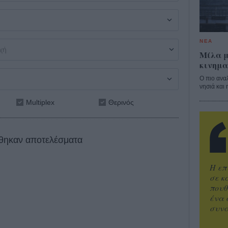
ΝΕΑ
Μίλα μ
κινημα
Ο πιο ανα
νησιά και 
Multiplex
Θερινός
θηκαν αποτελέσματα
Η επ
σε κ
πουθ
ένα 
συνα