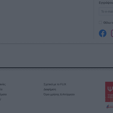
Εγγράψου 
Θέλω ν
ινίες
Σχετικά με το FLIX
έα
Διαφήμιση
έματα
Όροι χρήσης & Απόρρητο
V