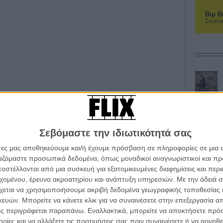
Βιμ Β
Συνέντ
Σεβόμαστε την ιδιωτικότητά σας
άτες μας αποθηκεύουμε και/ή έχουμε πρόσβαση σε πληροφορίες σε μια
ργαζόμαστε προσωπικά δεδομένα, όπως μοναδικοί αναγνωριστικοί και 
στέλλονται από μια συσκευή για εξατομικευμένες διαφημίσεις και περ
α τα βλέπεις όλα σινεμά...
εχομένου, έρευνα ακροατηρίου και ανάπτυξη υπηρεσιών.
Με την άδειά σα
κινηματογραφική εβδομάδα
χεται να χρησιμοποιήσουμε ακριβή δεδομένα γεωγραφικής τοποθεσίας 
 τον τρόπο του flix
ών. Μπορείτε να κάνετε κλικ για να συναινέσετε στην επεξεργασία απ
ς περιγράφεται παραπάνω. Εναλλακτικά, μπορείτε να αποκτήσετε πρό
ίες και να αλλάξετε τις προτιμήσεις σας πριν συναινέσετε ή να αρνηθεί