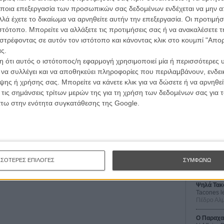
wsletter
του flix, στο inbox σου
ποια επεξεργασία των προσωπικών σας δεδομένων ενδέχεται να μην απ
λά έχετε το δικαίωμα να αρνηθείτε αυτήν την επεξεργασία. Οι προτιμήσ
τογραφικές ειδήσεις | νέες ταινίες | πρόγραμμα αιθουσών για όλη την Ελλάδα |
ιστότοπο. Μπορείτε να αλλάξετε τις προτιμήσεις σας ή να ανακαλέσετε
ές | συνεντεύξεις | απόψεις | αφιερώματα | διαγωνισμοί
στρέφοντας σε αυτόν τον ιστότοπο και κάνοντας κλικ στο κουμπί "Απ
ς.
 ότι αυτός ο ιστότοπος/η εφαρμογή χρησιμοποιεί μία ή περισσότερες 
ι να συλλέγει και να αποθηκεύει πληροφορίες που περιλαμβάνουν, ενδεικ
ΕΓΓΡΑΦΗ
ης ή χρήσης σας. Μπορείτε να κάνετε κλικ για να δώσετε ή να αρνηθε
Οι Αρμονί
 τις σημάνσεις τρίτων μερών της για τη χρήση των δεδομένων σας για
Werckmei
Μπέλα Τα
άτω στην ενότητα συγκατάθεσης της Google.
Μια Θέση 
A Place in
Τζορτζ Στί
Οδύσσεια
The Odys
ΣΣΟΤΕΡΕΣ ΕΠΙΛΟΓΕΣ
ΣΥΜΦΩΝΩ
Κρίστοφε
Ψηλά Τακ
Tacones l
Πέδρο Αλ
Ο Παραχα