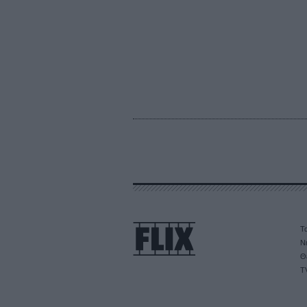
Τα
Ν
Θ
T