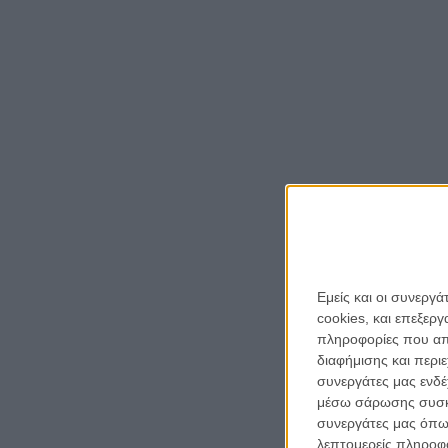
Εμείς και οι συνεργ
cookies, και επεξε
πληροφορίες που απο
για ν
διαφήμισης και περι
Η 
συνεργάτες μας ενδέ
με
μέσω σάρωσης συσκευ
συνεργάτες μας όπω
λεπτομερείς πληροφορ