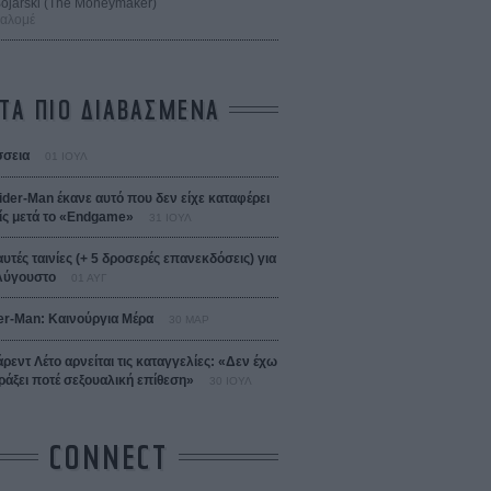
 Bojarski (The Moneymaker)
Σαλομέ
ΤΑ ΠΙΟ ΔΙΑΒΑΣΜΕΝΑ
σεια
01 ΙΟΥΛ
ider-Man έκανε αυτό που δεν είχε καταφέρει
ίς μετά το «Endgame»
31 ΙΟΥΛ
αυτές ταινίες (+ 5 δροσερές επανεκδόσεις) για
Αύγουστο
01 ΑΥΓ
er-Man: Καινούργια Μέρα
30 ΜΑΡ
άρεντ Λέτο αρνείται τις καταγγελίες: «Δεν έχω
ράξει ποτέ σεξουαλική επίθεση»
30 ΙΟΥΛ
CONNECT