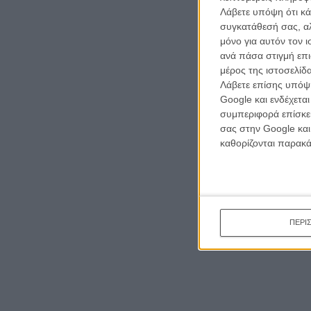
το
ne
Λάβετε υπόψη ότι κά
συγκατάθεσή σας, αλ
κινημα
μόνο για αυτόν τον 
κριτικ
ανά πάσα στιγμή επι
μέρος της ιστοσελίδα
Λάβετε επίσης υπόψη
Google και ενδέχετα
συμπεριφορά επίσκεψ
σας στην Google και
καθορίζονται παρακ
ΠΕΡΙ