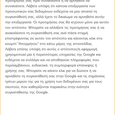
προτιμήσεις σας πριν συναινέσετε ή να αρνηθείτε να
συναινέσετε.
Λάβετε υπόψη ότι κάποια επεξεργασία των
προσωπικών σας δεδομένων ενδέχεται να μην απαιτεί τη
συγκατάθεσή σας, αλλά έχετε το δικαίωμα να αρνηθείτε αυτήν
ΝΕΑ
την επεξεργασία. Οι προτιμήσεις σας θα ισχύουν μόνο για αυτόν
Μίλα μου για καλοκαιρινά φεστιβάλ κινηματογράφου
τον ιστότοπο. Μπορείτε να αλλάξετε τις προτιμήσεις σας ή να
στην Ελλάδα
ανακαλέσετε τη συγκατάθεσή σας ανά πάσα στιγμή
επιστρέφοντας σε αυτόν τον ιστότοπο και κάνοντας κλικ στο
Ο πιο αναλυτικός οδηγός των καλοκαιρινών φεστιβάλ σε νησιά και ηπειρωτική
Ελλάδα είναι εδώ
κουμπί "Απορρήτου" στο κάτω μέρος της ιστοσελίδας.
Λάβετε επίσης υπόψη ότι αυτός ο ιστότοπος/η εφαρμογή
χρησιμοποιεί μία ή περισσότερες υπηρεσίες της Google και
ενδέχεται να συλλέγει και να αποθηκεύει πληροφορίες που
περιλαμβάνουν, ενδεικτικά, τη συμπεριφορά επίσκεψης ή
χρήσης σας. Μπορείτε να κάνετε κλικ για να δώσετε ή να
αρνηθείτε τη συγκατάθεσή σας στην Google και τις σημάνσεις
τρίτων μερών της για τη χρήση των δεδομένων σας για τους
Η επιτυχία είναι υπερτιμημένη. Δεν σε κάνει
σκοπούς που καθορίζονται παρακάτω στην ενότητα
καλύτερο, δεν σε πάει πουθενά η επιτυχία. Είναι
συγκατάθεσης της Google.
απλώς ένα ωραίο, ανεβαστικό, επιφανειακό
συναίσθημα.»