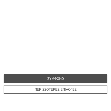
Οι Αρμονίες Βερκμάιστερ
Werckmeister Harmonies
Μπέλα Ταρ
Μια Θέση στον Ηλιο
A Place in the Sun
Τζορτζ Στίβενς
Οδύσσεια
The Odyssey
Κρίστοφερ Νόλαν
ΣΥΜΦΩΝΩ
Ψηλά Τακούνια
Tacones lejanos
ΠΕΡΙΣΣΟΤΕΡΕΣ ΕΠΙΛΟΓΕΣ
Πέδρο Αλμοδόβαρ
Ο Παραχαράκτης
L’ Affaire Bojarski (The Moneymaker)
Ζαν-Πολ Σαλομέ