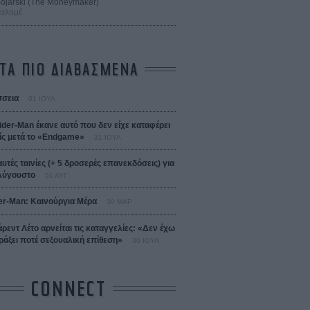
 Bojarski (The Moneymaker)
Σαλομέ
ΤΑ ΠΙΟ ΔΙΑΒΑΣΜΕΝΑ
σεια
01 ΙΟΥΛ
ider-Man έκανε αυτό που δεν είχε καταφέρει
ίς μετά το «Endgame»
31 ΙΟΥΛ
αυτές ταινίες (+ 5 δροσερές επανεκδόσεις) για
Αύγουστο
01 ΑΥΓ
er-Man: Καινούργια Μέρα
30 ΜΑΡ
άρεντ Λέτο αρνείται τις καταγγελίες: «Δεν έχω
ράξει ποτέ σεξουαλική επίθεση»
30 ΙΟΥΛ
CONNECT