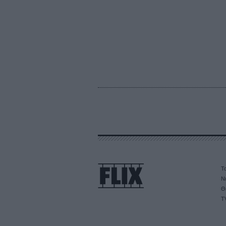
Τα
Ν
Θ
T