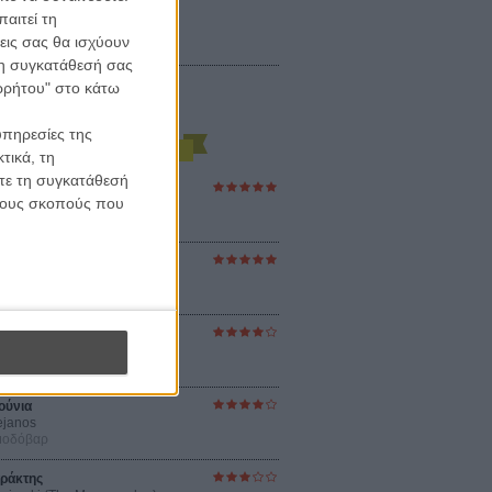
αιτεί τη
εις σας θα ισχύουν
 τη συγκατάθεσή σας
ορρήτου" στο κάτω
υπηρεσίες της
τικά, τη
ίτε τη συγκατάθεσή
ες Βερκμάιστερ
 τους σκοπούς που
ster Harmonies
ρ
στον Ηλιο
 the Sun
βενς
sey
ρ Νόλαν
ούνια
ejanos
μοδόβαρ
ράκτης