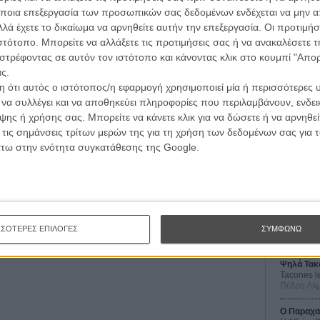
ποια επεξεργασία των προσωπικών σας δεδομένων ενδέχεται να μην απ
λά έχετε το δικαίωμα να αρνηθείτε αυτήν την επεξεργασία. Οι προτιμήσ
ιστότοπο. Μπορείτε να αλλάξετε τις προτιμήσεις σας ή να ανακαλέσετε
στρέφοντας σε αυτόν τον ιστότοπο και κάνοντας κλικ στο κουμπί "Απ
ς.
 ότι αυτός ο ιστότοπος/η εφαρμογή χρησιμοποιεί μία ή περισσότερες 
ι να συλλέγει και να αποθηκεύει πληροφορίες που περιλαμβάνουν, ενδεικ
ης ή χρήσης σας. Μπορείτε να κάνετε κλικ για να δώσετε ή να αρνηθε
Οι Αρμονί
 τις σημάνσεις τρίτων μερών της για τη χρήση των δεδομένων σας για
Werckmei
Μπέλα Τα
άτω στην ενότητα συγκατάθεσης της Google.
Μια Θέση 
A Place in
Τζορτζ Στί
Οδύσσεια
The Odys
ΣΣΟΤΕΡΕΣ ΕΠΙΛΟΓΕΣ
ΣΥΜΦΩΝΩ
Κρίστοφε
Ψηλά Τακ
Tacones l
Πέδρο Αλ
Ο Παραχα