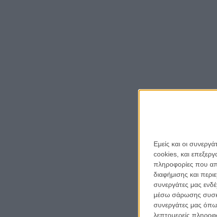
Εμείς και οι συνεργ
cookies, και επεξε
πληροφορίες που απο
διαφήμισης και περι
συνεργάτες μας ενδέ
μέσω σάρωσης συσκευ
συνεργάτες μας όπω
λεπτομερείς πληροφορ