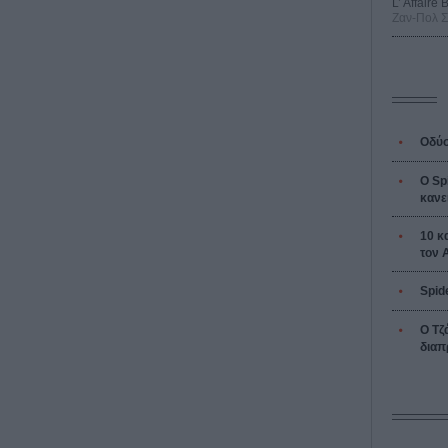
L’ Affaire
Ζαν-Πολ 
Οδύσ
Ο Sp
κανε
10 κ
τον 
Spid
Ο Τζ
διαπ