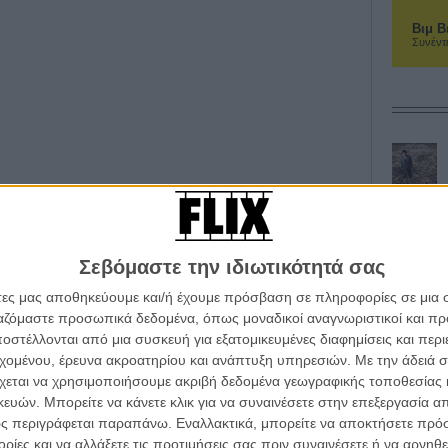
Βιμ Β
Συνέντ
Σεβόμαστε την ιδιωτικότητά σας
άτες μας αποθηκεύουμε και/ή έχουμε πρόσβαση σε πληροφορίες σε μια
ργαζόμαστε προσωπικά δεδομένα, όπως μοναδικοί αναγνωριστικοί και 
στέλλονται από μια συσκευή για εξατομικευμένες διαφημίσεις και περ
εχομένου, έρευνα ακροατηρίου και ανάπτυξη υπηρεσιών.
Με την άδειά σα
χεται να χρησιμοποιήσουμε ακριβή δεδομένα γεωγραφικής τοποθεσίας 
ών. Μπορείτε να κάνετε κλικ για να συναινέσετε στην επεξεργασία απ
ς περιγράφεται παραπάνω. Εναλλακτικά, μπορείτε να αποκτήσετε πρό
ίες και να αλλάξετε τις προτιμήσεις σας πριν συναινέσετε ή να αρνηθεί