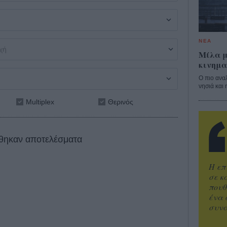
ΝΕΑ
Μίλα μ
κινημα
Ο πιο ανα
νησιά και 
Multiplex
Θερινός
θηκαν αποτελέσματα
Η επ
σε κ
πουθ
ένα 
συνα