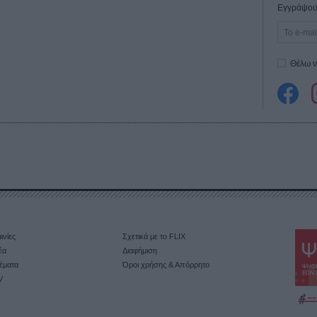
Εγγράψου 
Θέλω ν
ινίες
Σχετικά με το FLIX
έα
Διαφήμιση
έματα
Όροι χρήσης & Απόρρητο
V