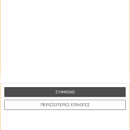
Οι Αρμονίες Βερκμάιστερ
Werckmeister Harmonies
Μπέλα Ταρ
Μια Θέση στον Ηλιο
A Place in the Sun
Τζορτζ Στίβενς
Οδύσσεια
The Odyssey
Κρίστοφερ Νόλαν
ΣΥΜΦΩΝΩ
Ψηλά Τακούνια
Tacones lejanos
ΠΕΡΙΣΣΟΤΕΡΕΣ ΕΠΙΛΟΓΕΣ
Πέδρο Αλμοδόβαρ
Ο Παραχαράκτης
L’ Affaire Bojarski (The Moneymaker)
Ζαν-Πολ Σαλομέ