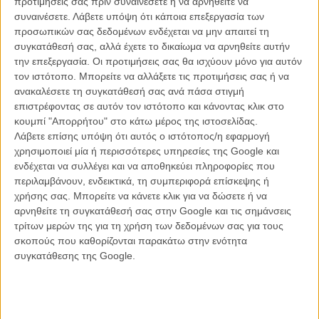
προτιμήσεις σας πριν συναινέσετε ή να αρνηθείτε να
συναινέσετε.
Λάβετε υπόψη ότι κάποια επεξεργασία των
προσωπικών σας δεδομένων ενδέχεται να μην απαιτεί τη
συγκατάθεσή σας, αλλά έχετε το δικαίωμα να αρνηθείτε αυτήν
ΝΕΑ
την επεξεργασία. Οι προτιμήσεις σας θα ισχύουν μόνο για αυτόν
Μίλα μου για καλοκαιρινά φεστιβάλ κινηματογράφου
τον ιστότοπο. Μπορείτε να αλλάξετε τις προτιμήσεις σας ή να
στην Ελλάδα
ανακαλέσετε τη συγκατάθεσή σας ανά πάσα στιγμή
επιστρέφοντας σε αυτόν τον ιστότοπο και κάνοντας κλικ στο
Ο πιο αναλυτικός οδηγός των καλοκαιρινών φεστιβάλ σε νησιά και ηπειρωτική
Ελλάδα είναι εδώ
κουμπί "Απορρήτου" στο κάτω μέρος της ιστοσελίδας.
Λάβετε επίσης υπόψη ότι αυτός ο ιστότοπος/η εφαρμογή
χρησιμοποιεί μία ή περισσότερες υπηρεσίες της Google και
ενδέχεται να συλλέγει και να αποθηκεύει πληροφορίες που
περιλαμβάνουν, ενδεικτικά, τη συμπεριφορά επίσκεψης ή
χρήσης σας. Μπορείτε να κάνετε κλικ για να δώσετε ή να
αρνηθείτε τη συγκατάθεσή σας στην Google και τις σημάνσεις
τρίτων μερών της για τη χρήση των δεδομένων σας για τους
Η επιτυχία είναι υπερτιμημένη. Δεν σε κάνει
σκοπούς που καθορίζονται παρακάτω στην ενότητα
καλύτερο, δεν σε πάει πουθενά η επιτυχία. Είναι
συγκατάθεσης της Google.
απλώς ένα ωραίο, ανεβαστικό, επιφανειακό
συναίσθημα.»