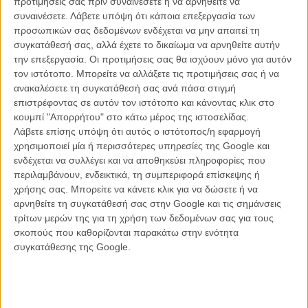
προτιμήσεις σας πριν συναινέσετε ή να αρνηθείτε να
συναινέσετε.
Λάβετε υπόψη ότι κάποια επεξεργασία των
προσωπικών σας δεδομένων ενδέχεται να μην απαιτεί τη
συγκατάθεσή σας, αλλά έχετε το δικαίωμα να αρνηθείτε αυτήν
ΝΕΑ
την επεξεργασία. Οι προτιμήσεις σας θα ισχύουν μόνο για αυτόν
Μίλα μου για καλοκαιρινά φεστιβάλ κινηματογράφου
τον ιστότοπο. Μπορείτε να αλλάξετε τις προτιμήσεις σας ή να
στην Ελλάδα
ανακαλέσετε τη συγκατάθεσή σας ανά πάσα στιγμή
επιστρέφοντας σε αυτόν τον ιστότοπο και κάνοντας κλικ στο
Ο πιο αναλυτικός οδηγός των καλοκαιρινών φεστιβάλ σε νησιά και ηπειρωτική
Ελλάδα είναι εδώ
κουμπί "Απορρήτου" στο κάτω μέρος της ιστοσελίδας.
Λάβετε επίσης υπόψη ότι αυτός ο ιστότοπος/η εφαρμογή
χρησιμοποιεί μία ή περισσότερες υπηρεσίες της Google και
ενδέχεται να συλλέγει και να αποθηκεύει πληροφορίες που
περιλαμβάνουν, ενδεικτικά, τη συμπεριφορά επίσκεψης ή
χρήσης σας. Μπορείτε να κάνετε κλικ για να δώσετε ή να
αρνηθείτε τη συγκατάθεσή σας στην Google και τις σημάνσεις
τρίτων μερών της για τη χρήση των δεδομένων σας για τους
Η επιτυχία είναι υπερτιμημένη. Δεν σε κάνει
σκοπούς που καθορίζονται παρακάτω στην ενότητα
καλύτερο, δεν σε πάει πουθενά η επιτυχία. Είναι
συγκατάθεσης της Google.
απλώς ένα ωραίο, ανεβαστικό, επιφανειακό
συναίσθημα.»