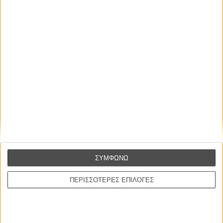
Οι Αρμονίες Βερκμάιστερ
Werckmeister Harmonies
Μπέλα Ταρ
Μια Θέση στον Ηλιο
A Place in the Sun
Τζορτζ Στίβενς
Οδύσσεια
The Odyssey
Κρίστοφερ Νόλαν
ΣΥΜΦΩΝΩ
Ψηλά Τακούνια
Tacones lejanos
ΠΕΡΙΣΣΟΤΕΡΕΣ ΕΠΙΛΟΓΕΣ
Πέδρο Αλμοδόβαρ
Ο Παραχαράκτης
L’ Affaire Bojarski (The Moneymaker)
Ζαν-Πολ Σαλομέ