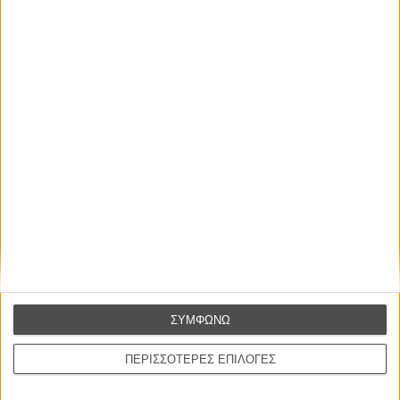
συναίσθημα.»
Βιμ Βέντερς
Συνέντευξη
ΝΕΕΣ ΤΑΙΝΙΕΣ
Ο Παραχαράκτης
L’ Affaire Bojarski (The Moneymaker)
του Ζαν-Πολ Σαλομέ
Γνήσιο Αντίγραφο
Certified Copy (Copie Conforme)
του Αμπάς Κιαροστάμι
ΣΥΜΦΩΝΩ
Ο Κλειδαράς του Ενός Εκατομμυρίου
Le Million
ΠΕΡΙΣΣΟΤΕΡΕΣ ΕΠΙΛΟΓΕΣ
του Γκρεγκουάρ Βινιερόν