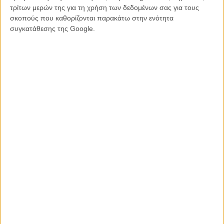
τρίτων μερών της για τη χρήση των δεδομένων σας για τους
Θερινός
info
σκοπούς που καθορίζονται παρακάτω στην ενότητα
συγκατάθεσης της Google.
ΧΑΛΑΝΔΡΙ
Bitter Christmas (Amarga Navidad)
Πικρές Γιορτές
Κυρ: 20.30
CINE ΑΛΕΞΑΝΔΡΑ
Θερινός
info
ΜΗ ΧΑΣΕΤΕ