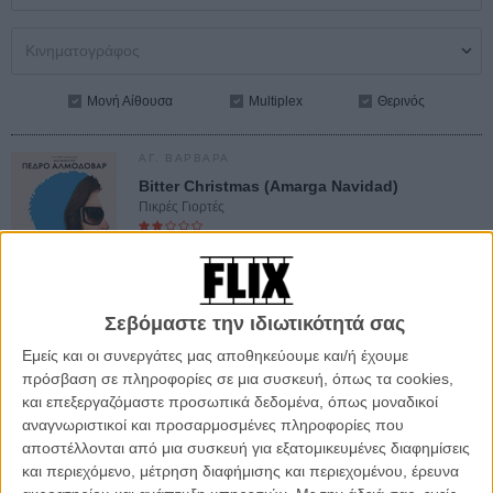
Μονή Αίθουσα
Multiplex
Θερινός
ΑΓ. ΒΑΡΒΑΡΑ
Bitter Christmas (Amarga Navidad)
Πικρές Γιορτές
Κυρ: 20.40
CINE ΠΑΝΘΕΟΝ - ΑΓΙΑ ΒΑΡΒΑΡΑ
Θερινός
Σεβόμαστε την ιδιωτικότητά σας
info
Εμείς και οι συνεργάτες μας αποθηκεύουμε και/ή έχουμε
πρόσβαση σε πληροφορίες σε μια συσκευή, όπως τα cookies,
Λ. ΠΑΤΗΣΙΩΝ - ΚΥΨΕΛΗ - ΑΧΑΡΝΩΝ
και επεξεργαζόμαστε προσωπικά δεδομένα, όπως μοναδικοί
Bitter Christmas (Amarga Navidad)
αναγνωριστικοί και προσαρμοσμένες πληροφορίες που
Πικρές Γιορτές
αποστέλλονται από μια συσκευή για εξατομικευμένες διαφημίσεις
και περιεχόμενο, μέτρηση διαφήμισης και περιεχομένου, έρευνα
Δευ έως Τετ: 20.30