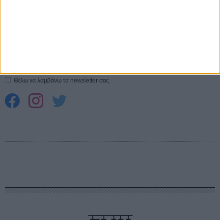
CONNECT
Εγγράψου στο εβδομαδιαίο newsletter μας.
ΕΓΓΡΑΦΗ
Θέλω να λαμβάνω τα newsletter σας.