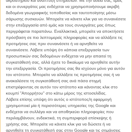
ακροατηρίου και ανάπτυξη υπηρεσιών.
Με την άδειά σας, εμείς
και οι συνεργάτες μας ενδέχεται να χρησιμοποιήσουμε ακριβή
STUDIO NEW STAR ART CINEMA
δεδομένα γεωγραφικής τοποθεσίας και ταυτοποίησης μέσω
Μονή Αίθουσα
σάρωσης συσκευών. Μπορείτε να κάνετε κλικ για να συναινέσετε
info
στην επεξεργασία από εμάς και τους συνεργάτες μας όπως
περιγράφεται παραπάνω. Εναλλακτικά, μπορείτε να αποκτήσετε
ΜΟΣΧΑΤΟ
πρόσβαση σε πιο λεπτομερείς πληροφορίες και να αλλάξετε τις
Bitter Christmas (Amarga Navidad)
προτιμήσεις σας πριν συναινέσετε ή να αρνηθείτε να
Πικρές Γιορτές
συναινέσετε.
Λάβετε υπόψη ότι κάποια επεξεργασία των
προσωπικών σας δεδομένων ενδέχεται να μην απαιτεί τη
Τετ: 20.30
συγκατάθεσή σας, αλλά έχετε το δικαίωμα να αρνηθείτε αυτήν
την επεξεργασία. Οι προτιμήσεις σας θα ισχύουν μόνο για αυτόν
ΣΙΝΕ ΚΗΠΟΣ
τον ιστότοπο. Μπορείτε να αλλάξετε τις προτιμήσεις σας ή να
Θερινός
info
ανακαλέσετε τη συγκατάθεσή σας ανά πάσα στιγμή
επιστρέφοντας σε αυτόν τον ιστότοπο και κάνοντας κλικ στο
κουμπί "Απορρήτου" στο κάτω μέρος της ιστοσελίδας.
ΠΑΓΚΡΑΤΙ
Λάβετε επίσης υπόψη ότι αυτός ο ιστότοπος/η εφαρμογή
Bitter Christmas (Amarga Navidad)
χρησιμοποιεί μία ή περισσότερες υπηρεσίες της Google και
Πικρές Γιορτές
ενδέχεται να συλλέγει και να αποθηκεύει πληροφορίες που
περιλαμβάνουν, ενδεικτικά, τη συμπεριφορά επίσκεψης ή
Πέμ, Παρ: 20.40
χρήσης σας. Μπορείτε να κάνετε κλικ για να δώσετε ή να
αρνηθείτε τη συγκατάθεσή σας στην Google και τις σημάνσεις
ΛΑΟΥΡΑ