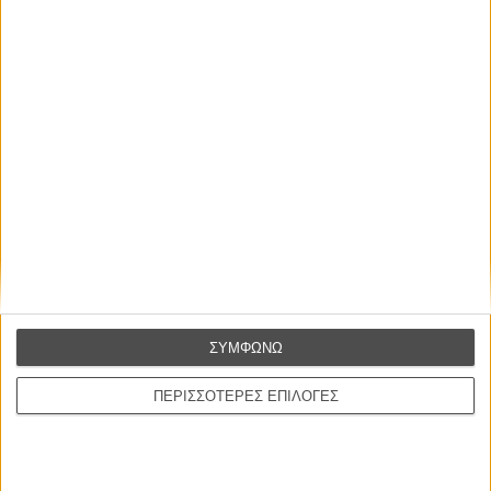
Οι Αρμονίες Βερκμάιστερ
Werckmeister Harmonies
Μπέλα Ταρ
Μια Θέση στον Ηλιο
A Place in the Sun
Τζορτζ Στίβενς
Οδύσσεια
The Odyssey
Κρίστοφερ Νόλαν
ΣΥΜΦΩΝΩ
Ψηλά Τακούνια
Tacones lejanos
ΠΕΡΙΣΣΟΤΕΡΕΣ ΕΠΙΛΟΓΕΣ
Πέδρο Αλμοδόβαρ
Ο Παραχαράκτης
L’ Affaire Bojarski (The Moneymaker)
Ζαν-Πολ Σαλομέ