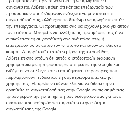
προτιμήσεις σας πριν συναινέσετε ή να αρνηθείτε να
συναινέσετε.
Λάβετε υπόψη ότι κάποια επεξεργασία των
προσωπικών σας δεδομένων ενδέχεται να μην απαιτεί τη
συγκατάθεσή σας, αλλά έχετε το δικαίωμα να αρνηθείτε αυτήν
ΝΕΑ
την επεξεργασία. Οι προτιμήσεις σας θα ισχύουν μόνο για αυτόν
Μίλα μου για καλοκαιρινά φεστιβάλ κινηματογράφου
τον ιστότοπο. Μπορείτε να αλλάξετε τις προτιμήσεις σας ή να
στην Ελλάδα
ανακαλέσετε τη συγκατάθεσή σας ανά πάσα στιγμή
επιστρέφοντας σε αυτόν τον ιστότοπο και κάνοντας κλικ στο
Ο πιο αναλυτικός οδηγός των καλοκαιρινών φεστιβάλ σε νησιά και ηπειρωτική
Ελλάδα είναι εδώ
κουμπί "Απορρήτου" στο κάτω μέρος της ιστοσελίδας.
Λάβετε επίσης υπόψη ότι αυτός ο ιστότοπος/η εφαρμογή
χρησιμοποιεί μία ή περισσότερες υπηρεσίες της Google και
ενδέχεται να συλλέγει και να αποθηκεύει πληροφορίες που
περιλαμβάνουν, ενδεικτικά, τη συμπεριφορά επίσκεψης ή
χρήσης σας. Μπορείτε να κάνετε κλικ για να δώσετε ή να
αρνηθείτε τη συγκατάθεσή σας στην Google και τις σημάνσεις
τρίτων μερών της για τη χρήση των δεδομένων σας για τους
Η επιτυχία είναι υπερτιμημένη. Δεν σε κάνει
σκοπούς που καθορίζονται παρακάτω στην ενότητα
καλύτερο, δεν σε πάει πουθενά η επιτυχία. Είναι
συγκατάθεσης της Google.
απλώς ένα ωραίο, ανεβαστικό, επιφανειακό
συναίσθημα.»