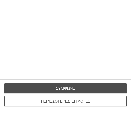
Οι Αρμονίες Βερκμάιστερ
Werckmeister Harmonies
Μπέλα Ταρ
Μια Θέση στον Ηλιο
A Place in the Sun
Τζορτζ Στίβενς
Οδύσσεια
The Odyssey
Κρίστοφερ Νόλαν
ΣΥΜΦΩΝΩ
Ψηλά Τακούνια
ΠΕΡΙΣΣΟΤΕΡΕΣ ΕΠΙΛΟΓΕΣ
Tacones lejanos
Πέδρο Αλμοδόβαρ
Ο Παραχαράκτης
L’ Affaire Bojarski (The Moneymaker)
Ζαν-Πολ Σαλομέ