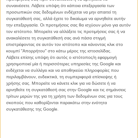
συναινέσετε.
Λάβετε υπόψη ότι κάποια επεξεργασία των
προσωπικών σας δεδομένων ενδέχεται να μην απαιτεί τη
συγκατάθεσή σας, αλλά έχετε το δικαίωμα να αρνηθείτε αυτήν
ΝΕΑ
την επεξεργασία. Οι προτιμήσεις σας θα ισχύουν μόνο για αυτόν
Μίλα μου για καλοκαιρινά φεστιβάλ κινηματογράφου
τον ιστότοπο. Μπορείτε να αλλάξετε τις προτιμήσεις σας ή να
στην Ελλάδα
ανακαλέσετε τη συγκατάθεσή σας ανά πάσα στιγμή
επιστρέφοντας σε αυτόν τον ιστότοπο και κάνοντας κλικ στο
Ο πιο αναλυτικός οδηγός των καλοκαιρινών φεστιβάλ σε νησιά και ηπειρωτική
Ελλάδα είναι εδώ
κουμπί "Απορρήτου" στο κάτω μέρος της ιστοσελίδας.
Λάβετε επίσης υπόψη ότι αυτός ο ιστότοπος/η εφαρμογή
χρησιμοποιεί μία ή περισσότερες υπηρεσίες της Google και
ενδέχεται να συλλέγει και να αποθηκεύει πληροφορίες που
περιλαμβάνουν, ενδεικτικά, τη συμπεριφορά επίσκεψης ή
χρήσης σας. Μπορείτε να κάνετε κλικ για να δώσετε ή να
αρνηθείτε τη συγκατάθεσή σας στην Google και τις σημάνσεις
τρίτων μερών της για τη χρήση των δεδομένων σας για τους
Η επιτυχία είναι υπερτιμημένη. Δεν σε κάνει
σκοπούς που καθορίζονται παρακάτω στην ενότητα
καλύτερο, δεν σε πάει πουθενά η επιτυχία. Είναι
συγκατάθεσης της Google.
απλώς ένα ωραίο, ανεβαστικό, επιφανειακό
συναίσθημα.»