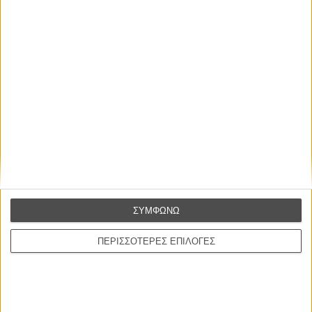
Οι Αρμονίες Βερκμάιστερ
Werckmeister Harmonies
Μπέλα Ταρ
Μια Θέση στον Ηλιο
A Place in the Sun
Τζορτζ Στίβενς
Οδύσσεια
The Odyssey
Κρίστοφερ Νόλαν
ΣΥΜΦΩΝΩ
Ψηλά Τακούνια
ΠΕΡΙΣΣΟΤΕΡΕΣ ΕΠΙΛΟΓΕΣ
Tacones lejanos
Πέδρο Αλμοδόβαρ
Ο Παραχαράκτης
L’ Affaire Bojarski (The Moneymaker)
Ζαν-Πολ Σαλομέ