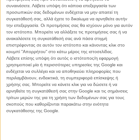
συναινέσετε.
Λάβετε υπόψη ότι κάποια επεξεργασία των
προσωπικών σας δεδομένων ενδέχεται να μην απαιτεί τη
συγκατάθεσή σας, αλλά έχετε το δικαίωμα να αρνηθείτε αυτήν
ΝΕΑ
την επεξεργασία. Οι προτιμήσεις σας θα ισχύουν μόνο για αυτόν
Μίλα μου για καλοκαιρινά φεστιβάλ κινηματογράφου
τον ιστότοπο. Μπορείτε να αλλάξετε τις προτιμήσεις σας ή να
στην Ελλάδα
ανακαλέσετε τη συγκατάθεσή σας ανά πάσα στιγμή
επιστρέφοντας σε αυτόν τον ιστότοπο και κάνοντας κλικ στο
Ο πιο αναλυτικός οδηγός των καλοκαιρινών φεστιβάλ σε νησιά και ηπειρωτική
Ελλάδα είναι εδώ
κουμπί "Απορρήτου" στο κάτω μέρος της ιστοσελίδας.
Λάβετε επίσης υπόψη ότι αυτός ο ιστότοπος/η εφαρμογή
χρησιμοποιεί μία ή περισσότερες υπηρεσίες της Google και
ενδέχεται να συλλέγει και να αποθηκεύει πληροφορίες που
περιλαμβάνουν, ενδεικτικά, τη συμπεριφορά επίσκεψης ή
χρήσης σας. Μπορείτε να κάνετε κλικ για να δώσετε ή να
αρνηθείτε τη συγκατάθεσή σας στην Google και τις σημάνσεις
τρίτων μερών της για τη χρήση των δεδομένων σας για τους
Η επιτυχία είναι υπερτιμημένη. Δεν σε κάνει
σκοπούς που καθορίζονται παρακάτω στην ενότητα
καλύτερο, δεν σε πάει πουθενά η επιτυχία. Είναι
συγκατάθεσης της Google.
απλώς ένα ωραίο, ανεβαστικό, επιφανειακό
συναίσθημα.»