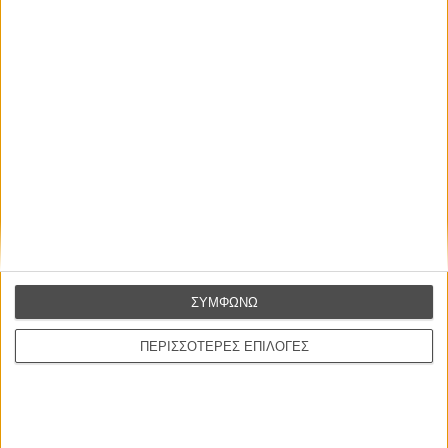
Οι Αρμονίες Βερκμάιστερ
Werckmeister Harmonies
Μπέλα Ταρ
Μια Θέση στον Ηλιο
A Place in the Sun
Τζορτζ Στίβενς
Οδύσσεια
The Odyssey
Κρίστοφερ Νόλαν
ΣΥΜΦΩΝΩ
Ψηλά Τακούνια
ΠΕΡΙΣΣΟΤΕΡΕΣ ΕΠΙΛΟΓΕΣ
Tacones lejanos
Πέδρο Αλμοδόβαρ
Ο Παραχαράκτης
L’ Affaire Bojarski (The Moneymaker)
Ζαν-Πολ Σαλομέ