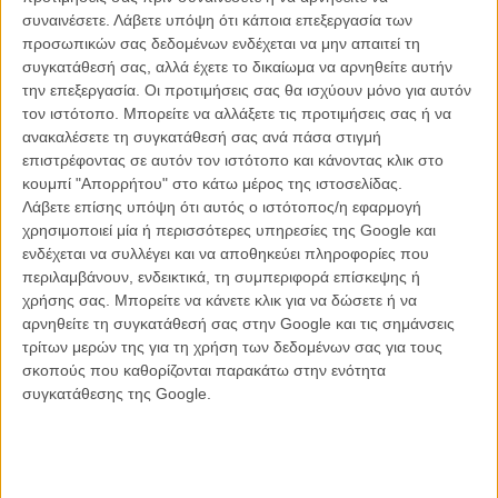
συναινέσετε.
Λάβετε υπόψη ότι κάποια επεξεργασία των
προσωπικών σας δεδομένων ενδέχεται να μην απαιτεί τη
συγκατάθεσή σας, αλλά έχετε το δικαίωμα να αρνηθείτε αυτήν
ΝΕΑ
την επεξεργασία. Οι προτιμήσεις σας θα ισχύουν μόνο για αυτόν
Μίλα μου για καλοκαιρινά φεστιβάλ κινηματογράφου
τον ιστότοπο. Μπορείτε να αλλάξετε τις προτιμήσεις σας ή να
στην Ελλάδα
ανακαλέσετε τη συγκατάθεσή σας ανά πάσα στιγμή
επιστρέφοντας σε αυτόν τον ιστότοπο και κάνοντας κλικ στο
Ο πιο αναλυτικός οδηγός των καλοκαιρινών φεστιβάλ σε νησιά και ηπειρωτική
Ελλάδα είναι εδώ
κουμπί "Απορρήτου" στο κάτω μέρος της ιστοσελίδας.
Λάβετε επίσης υπόψη ότι αυτός ο ιστότοπος/η εφαρμογή
χρησιμοποιεί μία ή περισσότερες υπηρεσίες της Google και
ενδέχεται να συλλέγει και να αποθηκεύει πληροφορίες που
περιλαμβάνουν, ενδεικτικά, τη συμπεριφορά επίσκεψης ή
χρήσης σας. Μπορείτε να κάνετε κλικ για να δώσετε ή να
αρνηθείτε τη συγκατάθεσή σας στην Google και τις σημάνσεις
τρίτων μερών της για τη χρήση των δεδομένων σας για τους
Η επιτυχία είναι υπερτιμημένη. Δεν σε κάνει
σκοπούς που καθορίζονται παρακάτω στην ενότητα
καλύτερο, δεν σε πάει πουθενά η επιτυχία. Είναι
συγκατάθεσης της Google.
απλώς ένα ωραίο, ανεβαστικό, επιφανειακό
συναίσθημα.»