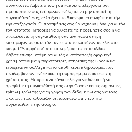
συναινέσετε.
Λάβετε υπόψη ότι κάποια επεξεργασία των
προσωπικών σας δεδομένων ενδέχεται να μην απαιτεί τη
συγκατάθεσή σας, αλλά έχετε το δικαίωμα να αρνηθείτε αυτήν
ΝΕΑ
την επεξεργασία. Οι προτιμήσεις σας θα ισχύουν μόνο για αυτόν
Μίλα μου για καλοκαιρινά φεστιβάλ κινηματογράφου
τον ιστότοπο. Μπορείτε να αλλάξετε τις προτιμήσεις σας ή να
στην Ελλάδα
ανακαλέσετε τη συγκατάθεσή σας ανά πάσα στιγμή
επιστρέφοντας σε αυτόν τον ιστότοπο και κάνοντας κλικ στο
Ο πιο αναλυτικός οδηγός των καλοκαιρινών φεστιβάλ σε νησιά και ηπειρωτική
Ελλάδα είναι εδώ
κουμπί "Απορρήτου" στο κάτω μέρος της ιστοσελίδας.
Λάβετε επίσης υπόψη ότι αυτός ο ιστότοπος/η εφαρμογή
χρησιμοποιεί μία ή περισσότερες υπηρεσίες της Google και
ενδέχεται να συλλέγει και να αποθηκεύει πληροφορίες που
περιλαμβάνουν, ενδεικτικά, τη συμπεριφορά επίσκεψης ή
χρήσης σας. Μπορείτε να κάνετε κλικ για να δώσετε ή να
αρνηθείτε τη συγκατάθεσή σας στην Google και τις σημάνσεις
τρίτων μερών της για τη χρήση των δεδομένων σας για τους
Η επιτυχία είναι υπερτιμημένη. Δεν σε κάνει
σκοπούς που καθορίζονται παρακάτω στην ενότητα
καλύτερο, δεν σε πάει πουθενά η επιτυχία. Είναι
συγκατάθεσης της Google.
απλώς ένα ωραίο, ανεβαστικό, επιφανειακό
συναίσθημα.»