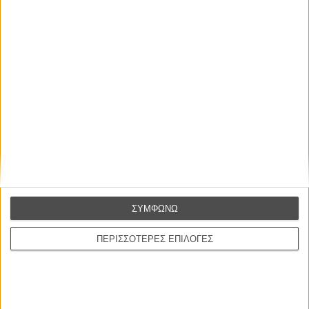
Οι Αρμονίες Βερκμάιστερ
Werckmeister Harmonies
Μπέλα Ταρ
Μια Θέση στον Ηλιο
A Place in the Sun
Τζορτζ Στίβενς
Οδύσσεια
The Odyssey
Κρίστοφερ Νόλαν
ΣΥΜΦΩΝΩ
Ψηλά Τακούνια
ΠΕΡΙΣΣΟΤΕΡΕΣ ΕΠΙΛΟΓΕΣ
Tacones lejanos
Πέδρο Αλμοδόβαρ
Ο Παραχαράκτης
L’ Affaire Bojarski (The Moneymaker)
Ζαν-Πολ Σαλομέ